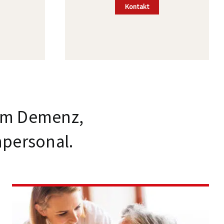
Kontakt
 um Demenz,
hpersonal.