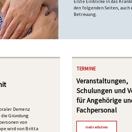
Erste Einblicke in das Krank
den folgenden Seiten, auch 
Betreuung.
TERMINE
Veranstaltungen,
it
sellschaft
-Holzland-
tartet
Schulungen und V
für Angehörige un
026 im
usammen Zukunft
z für pflegende
heute den 21.
sse Magdeburg der
von Menschen mit
Fachpersonal
oraler Demenz
it Demenz im
lädt die
Selbsthilfe Demenz
gen. Neben den
r die Gründung
ngehörige von
gen fehlt [...]
spersonen von
ida-Lebenszentrum
mehr erfahren
pe wird von Britta
pe bietet die