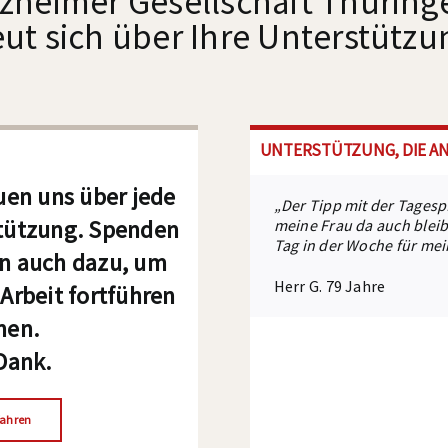
lzheimer Gesellschaft Thüringe
eut sich über Ihre Unterstützu
UNTERSTÜTZUNG, DIE 
uen uns über jede
„Danke, das Sie sich die
„Diese Entlastungsdienstl
„Ich bin so froh das ich 
„Vielen Dank für die Verm
„Der Tipp mit der Tagespf
tützung. Spenden
vorstellen, dass, wenn 
nächsten Schritte gehen 
über das Thema Demenz zu
meine Frau da auch bleibe
Mann beschäftigt, ich da
Tag in der Woche für mei
Frau H., 65 Jahre
n auch dazu, um
Frau S., 59 Jahre
Herr Sch. , 71 Jahre
Frau M., 75 Jahre
Herr G. 79 Jahre
Arbeit fortführen
nen.
Dank.
fahren