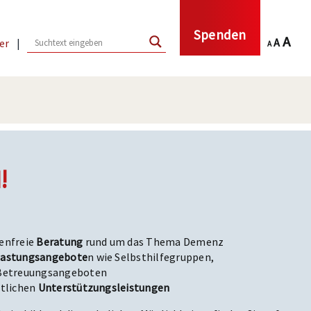
Spenden
Decrease
Reset
Inc
A
A
er
|
A
font
font
size.
fon
size.
siz
!
enfreie
Beratung
rund um das Thema Demenz
lastungsangebote
n wie Selbsthilfegruppen,
 Betreuungsangeboten
htlichen
Unterstützungsleistungen