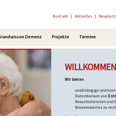
Kontakt
|
Aktuelles
|
Newslett
Grundwissen Demenz
Projekte
Termine
WILLKOMMEN
Wir bieten
unabhängige und kost
Datenbanken von
Ent
Besuchsdiensten und
Wissenswertes zu rec