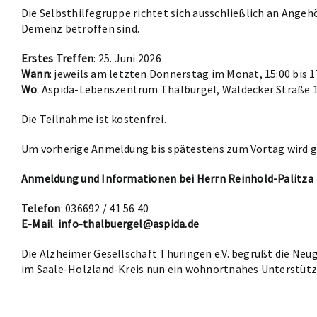
Die Selbsthilfegruppe richtet sich ausschließlich an Angeh
Demenz betroffen sind.
Erstes Treffen
: 25. Juni 2026
Wann
: jeweils am letzten Donnerstag im Monat, 15:00 bis 1
Wo
: Aspida-Lebenszentrum Thalbürgel, Waldecker Straße 1
Die Teilnahme ist kostenfrei.
Um vorherige Anmeldung bis spätestens zum Vortag wird 
Anmeldung und Informationen bei
Herrn Reinhold-Palitza
Telefon
: 036692 / 41 56 40
E-Mail
:
info-thalbuergel@aspida.de
Die Alzheimer Gesellschaft Thüringen e.V. begrüßt die Neu
im Saale-Holzland-Kreis nun ein wohnortnahes Unterstütz