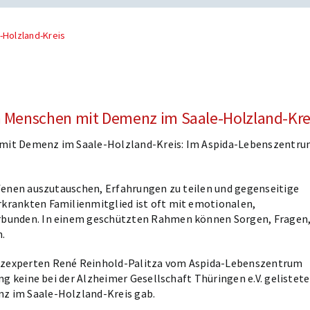
-Holzland-Kreis
n Menschen mit Demenz im Saale-Holzland-Kre
 mit Demenz im Saale-Holzland-Kreis: Im Aspida-Lebenszentr
ffenen auszutauschen, Erfahrungen zu teilen und gegenseitige
krankten Familienmitglied ist oft mit emotionalen,
erbunden. In einem geschützten Rahmen können Sorgen, Fragen
n.
nzexperten René Reinhold-Palitza vom Aspida-Lebenszentrum
ng keine bei der Alzheimer Gesellschaft Thüringen e.V. gelistete
z im Saale-Holzland-Kreis gab.